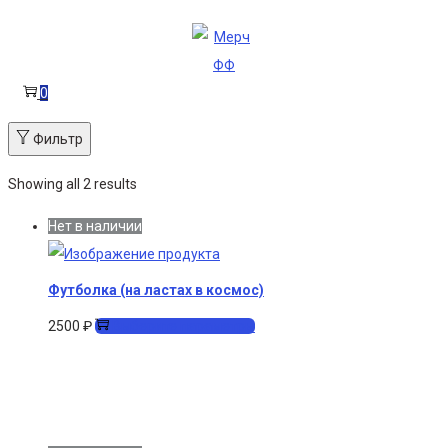
Перейти
Перейти
к
к
навигации
содержимому
0
Фильтр
Showing all 2 results
Нет в наличии
Футболка (на ластах в космос)
Этот
2500
₽
Выберите параметры
товар
имеет
несколько
вариаций.